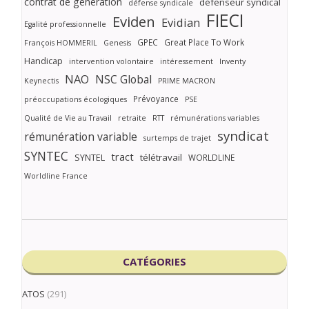
contrat de génération
défenseur syndical
défense syndicale
FIECI
Eviden
Evidian
Egalité professionnelle
GPEC
Great Place To Work
François HOMMERIL
Genesis
Handicap
intervention volontaire
intéressement
Inventy
NAO
NSC Global
Keynectis
PRIME MACRON
Prévoyance
préoccupations écologiques
PSE
Qualité de Vie au Travail
retraite
RTT
rémunérations variables
syndicat
rémunération variable
surtemps de trajet
SYNTEC
tract
SYNTEL
télétravail
WORLDLINE
Worldline France
CATÉGORIES
ATOS
(291)