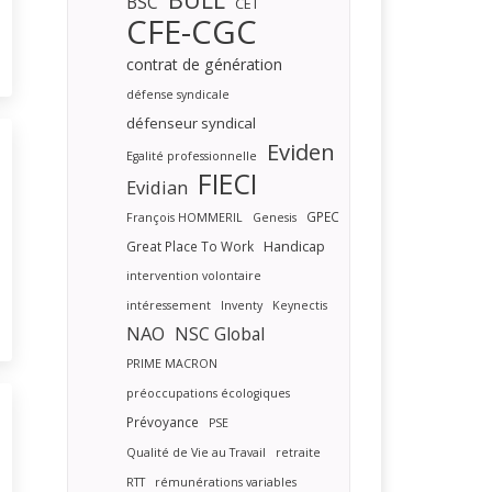
BSC
CET
CFE-CGC
contrat de génération
défense syndicale
défenseur syndical
Eviden
Egalité professionnelle
FIECI
Evidian
GPEC
François HOMMERIL
Genesis
Handicap
Great Place To Work
intervention volontaire
intéressement
Inventy
Keynectis
NAO
NSC Global
PRIME MACRON
préoccupations écologiques
Prévoyance
PSE
Qualité de Vie au Travail
retraite
RTT
rémunérations variables