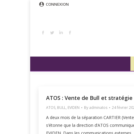
CONNEXION
ATOS : Vente de Bull et stratégie 
ATOS
,
BULL
,
EVIDEN
By
adminatos
24 février 2
A deux mois de la séparation CARTIER (Vente d
s’étonne que la direction d’ATOS communique 
EVIDEN. Dans les communications externes, B