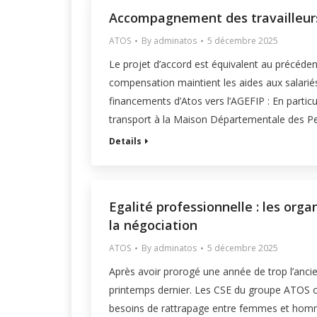
Accompagnement des travailleurs
ATOS
By
adminatos
5 décembre 2025
Le projet d’accord est équivalent au précéden
compensation maintient les aides aux salariés.
financements d’Atos vers l’AGEFIP : En partic
transport à la Maison Départementale des 
Details
Egalité professionnelle : les org
la négociation
ATOS
By
adminatos
5 décembre 2025
Après avoir prorogé une année de trop l’ancien
printemps dernier. Les CSE du groupe ATOS o
besoins de rattrapage entre femmes et homm