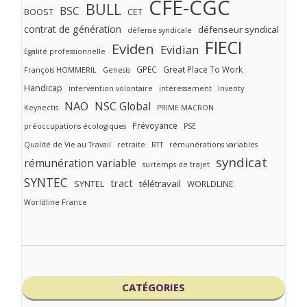
CFE-CGC
BULL
BSC
BOOST
CET
contrat de génération
défenseur syndical
défense syndicale
FIECI
Eviden
Evidian
Egalité professionnelle
GPEC
Great Place To Work
François HOMMERIL
Genesis
Handicap
intervention volontaire
intéressement
Inventy
NAO
NSC Global
Keynectis
PRIME MACRON
Prévoyance
préoccupations écologiques
PSE
Qualité de Vie au Travail
retraite
RTT
rémunérations variables
syndicat
rémunération variable
surtemps de trajet
SYNTEC
tract
SYNTEL
télétravail
WORLDLINE
Worldline France
CATÉGORIES