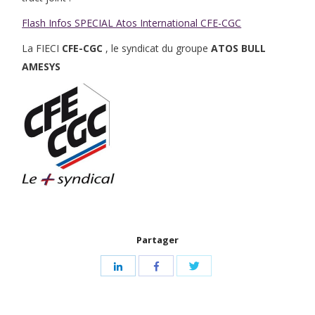
Flash Infos SPECIAL Atos International CFE-CGC
La FIECI
CFE-CGC
, le syndicat du groupe
ATOS BULL
AMESYS
Partager
Share
Share
Share
with
with
with
Twitter
LinkedIn
Facebook