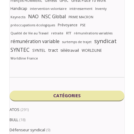
GPEC
Great Place To Work
François HOMMERIL
Genesis
Handicap
intervention volontaire
intéressement
Inventy
NAO
NSC Global
Keynectis
PRIME MACRON
Prévoyance
préoccupations écologiques
PSE
Qualité de Vie au Travail
retraite
RTT
rémunérations variables
syndicat
rémunération variable
surtemps de trajet
SYNTEC
tract
SYNTEL
télétravail
WORLDLINE
Worldline France
CATÉGORIES
ATOS
(291)
BULL
(18)
Défenseur syndical
(9)