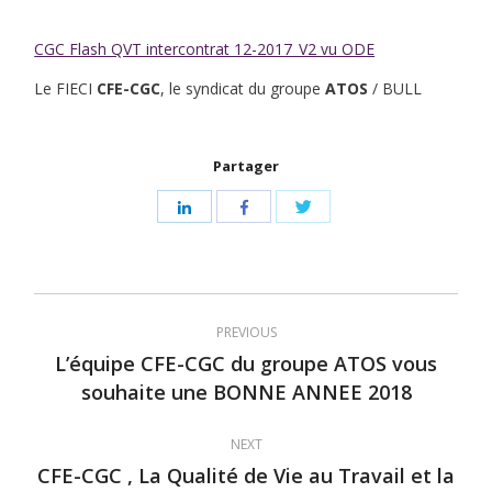
CGC Flash QVT intercontrat 12-2017_V2 vu ODE
Le FIECI
CFE-CGC
, le syndicat du groupe
ATOS
/ BULL
Partager
Share
Share
Share
with
with
with
Twitter
LinkedIn
Facebook
Post
PREVIOUS
navigation
L’équipe CFE-CGC du groupe ATOS vous
Previous
souhaite une BONNE ANNEE 2018
post:
NEXT
CFE-CGC , La Qualité de Vie au Travail et la
Next