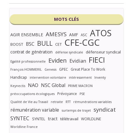
MOTS CLÉS
ATOS
AMESYS
AGIR ENSEMBLE
AMF
ASC
CFE-CGC
BULL
BSC
BOOST
CET
contrat de génération
défenseur syndical
défense syndicale
FIECI
Eviden
Evidian
Egalité professionnelle
GPEC
Great Place To Work
François HOMMERIL
Genesis
Handicap
intervention volontaire
intéressement
Inventy
NAO
NSC Global
Keynectis
PRIME MACRON
Prévoyance
préoccupations écologiques
PSE
Qualité de Vie au Travail
retraite
RTT
rémunérations variables
syndicat
rémunération variable
surtemps de trajet
SYNTEC
tract
SYNTEL
télétravail
WORLDLINE
Worldline France